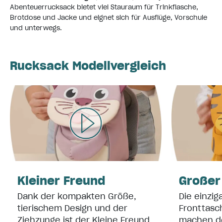
Abenteuerrucksack bietet viel Stauraum für Trinkflasche,
Brotdose und Jacke und eignet sich für Ausflüge, Vorschule
und unterwegs.
Rucksack Modellvergleich
Kleiner Freund
Großer
Dank der kompakten Größe,
Die einzig
tierischem Design und der
Fronttasc
Ziehzunge ist der Kleine Freund
machen d