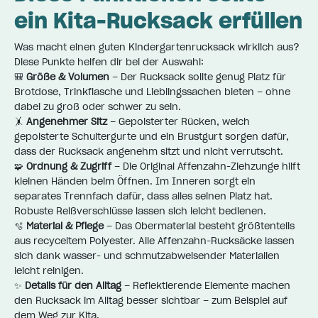
ein Kita-Rucksack erfüllen
Was macht einen guten Kindergartenrucksack wirklich aus?
Diese Punkte helfen dir bei der Auswahl:
🎒
Größe & Volumen
– Der Rucksack sollte genug Platz für
Brotdose, Trinkflasche und Lieblingssachen bieten – ohne
dabei zu groß oder schwer zu sein.
🤸
Angenehmer Sitz
– Gepolsterter Rücken, weich
gepolsterte Schultergurte und ein Brustgurt sorgen dafür,
dass der Rucksack angenehm sitzt und nicht verrutscht.
🧩
Ordnung & Zugriff
– Die Original Affenzahn-Ziehzunge hilft
kleinen Händen beim Öffnen. Im Inneren sorgt ein
separates Trennfach dafür, dass alles seinen Platz hat.
Robuste Reißverschlüsse lassen sich leicht bedienen.
🫧
Material & Pflege
– Das Obermaterial besteht größtenteils
aus recyceltem Polyester. Alle Affenzahn-Rucksäcke lassen
sich dank wasser- und schmutzabweisender Materialien
leicht reinigen.
✨
Details für den Alltag
– Reflektierende Elemente machen
den Rucksack im Alltag besser sichtbar – zum Beispiel auf
dem Weg zur Kita.