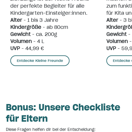
der perfekte Begleiter für alle
zum funkt
Kindergarten-Einsteiger:innen.
für Kita u
Alter
- 1 bis 3 Jahre
Alter
- 3 b
Kindergröße
- ab 80cm
Kindergrö
Gewicht
- ca. 200g
Gewicht
-
Volumen
- 4 L
Volumen
-
UVP
- 44,99 €
UVP
- 59,
Entdecke Kleine Freunde
Entdecke 
Bonus: Unsere Checkliste
für Eltern
Diese Fragen helfen dir bei der Entscheidung: