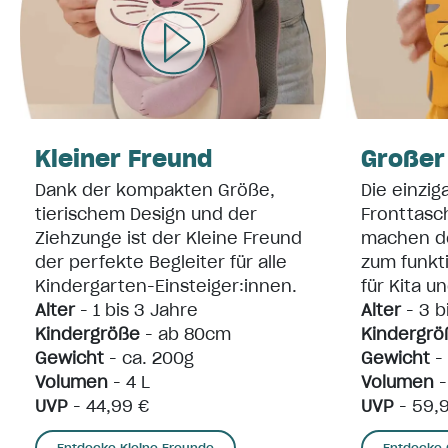
Kleiner Freund
Großer
Dank der kompakten Größe,
Die einzig
tierischem Design und der
Fronttasc
Ziehzunge ist der Kleine Freund
machen d
der perfekte Begleiter für alle
zum funkt
Kindergarten-Einsteiger:innen.
für Kita u
Alter
- 1 bis 3 Jahre
Alter
- 3 b
Kindergröße
- ab 80cm
Kindergrö
Gewicht
- ca. 200g
Gewicht
-
Volumen
- 4 L
Volumen
-
UVP
- 44,99 €
UVP
- 59,
Entdecke Kleine Freunde
Entdecke 