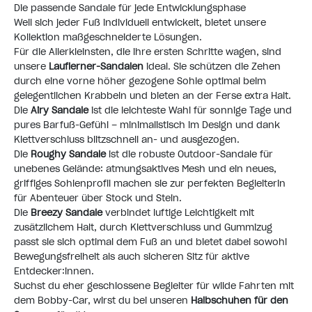
Die passende Sandale für jede Entwicklungsphase
Weil sich jeder Fuß individuell entwickelt, bietet unsere
Kollektion maßgeschneiderte Lösungen.
Für die Allerkleinsten, die ihre ersten Schritte wagen, sind
unsere
Lauflerner-Sandalen
ideal. Sie schützen die Zehen
durch eine vorne höher gezogene Sohle optimal beim
gelegentlichen Krabbeln und bieten an der Ferse extra Halt.
Die
Airy Sandale
ist die leichteste Wahl für sonnige Tage und
pures Barfuß-Gefühl – minimalistisch im Design und dank
Klettverschluss blitzschnell an- und ausgezogen.
Die
Roughy Sandale
ist die robuste Outdoor-Sandale für
unebenes Gelände: atmungsaktives Mesh und ein neues,
griffiges Sohlenprofil machen sie zur perfekten Begleiterin
für Abenteuer über Stock und Stein.
Die
Breezy Sandale
verbindet luftige Leichtigkeit mit
zusätzlichem Halt, durch Klettverschluss und Gummizug
passt sie sich optimal dem Fuß an und bietet dabei sowohl
Bewegungsfreiheit als auch sicheren Sitz für aktive
Entdecker:innen.
Suchst du eher geschlossene Begleiter für wilde Fahrten mit
dem Bobby-Car, wirst du bei unseren
Halbschuhen für den