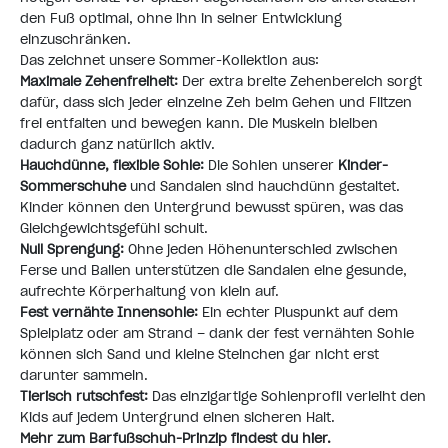
den Fuß optimal, ohne ihn in seiner Entwicklung
einzuschränken.
Das zeichnet unsere Sommer-Kollektion aus:
Maximale Zehenfreiheit:
Der extra breite Zehenbereich sorgt
dafür, dass sich jeder einzelne Zeh beim Gehen und Flitzen
frei entfalten und bewegen kann. Die Muskeln bleiben
dadurch ganz natürlich aktiv.
Hauchdünne, flexible Sohle:
Die Sohlen unserer
Kinder-
Sommerschuhe
und Sandalen sind hauchdünn gestaltet.
Kinder können den Untergrund bewusst spüren, was das
Gleichgewichtsgefühl schult.
Null Sprengung:
Ohne jeden Höhenunterschied zwischen
Ferse und Ballen unterstützen die Sandalen eine gesunde,
aufrechte Körperhaltung von klein auf.
Fest vernähte Innensohle:
Ein echter Pluspunkt auf dem
Spielplatz oder am Strand – dank der fest vernähten Sohle
können sich Sand und kleine Steinchen gar nicht erst
darunter sammeln.
Tierisch rutschfest:
Das einzigartige Sohlenprofil verleiht den
Kids auf jedem Untergrund einen sicheren Halt.
Mehr zum Barfußschuh-Prinzip findest du hier.