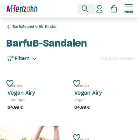
MENÜ
Barfußschuhe für Kinder
Barfuß-Sandalen
Filtern
Alle zurücksetzen
Sandale
Sandale
Vegan Airy
Vegan Airy
Flamingo
Vogel
64,99 €
64,99 €
Sandale