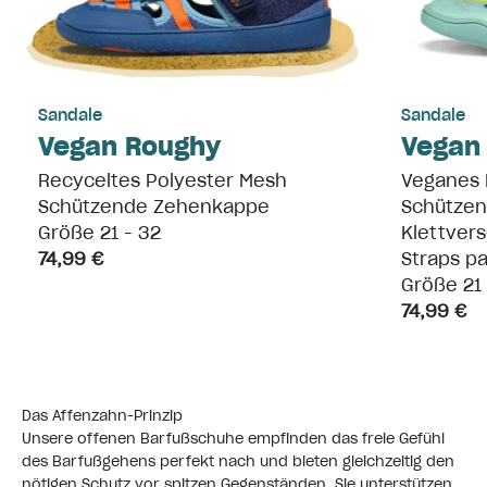
Sandale
Sandale
Vegan Roughy
Vegan
Recyceltes Polyester Mesh
Veganes M
Schützende Zehenkappe
Schütze
Größe 21 - 32
Klettvers
74,99 €
Straps p
Größe 21 
74,99 €
Das Affenzahn-Prinzip
Unsere offenen Barfußschuhe empfinden das freie Gefühl
des Barfußgehens perfekt nach und bieten gleichzeitig den
nötigen Schutz vor spitzen Gegenständen. Sie unterstützen