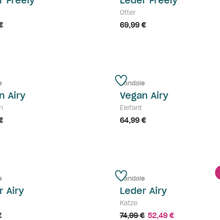
r Freely
Leder Freely
Otter
€
69,99 €
e
Sandale
n Airy
Vegan Airy
n
Elefant
€
64,99 €
e
Sandale
r Airy
Leder Airy
Katze
€
74,99 €
52,49 €