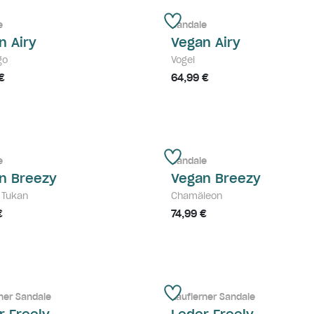
e
Sandale
n Airy
Vegan Airy
go
Vogel
€
64,99 €
e
Sandale
n Breezy
Vegan Breezy
 Tukan
Chamäleon
€
74,99 €
ner Sandale
Lauflerner Sandale