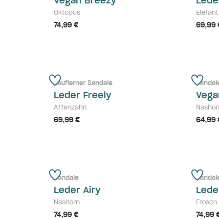
Vegan Breezy
Lede
Oktopus
Elefant
74,99 €
69,99 
Lauflerner Sandale
Sandal
Leder Freely
Vega
Affenzahn
Nashor
69,99 €
64,99 
Sandale
Sandal
Leder Airy
Lede
Nashorn
Frosch
74,99 €
74,99 