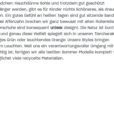
ädchen: Hauchdünne Sohle und trotzdem gut geschützt
änger werden, gibt es für Kinder nichts Schöneres, als dra
n. Ein gutes Gefühl an heißen Tagen sind gut sitzende San
Bei Affenzahn brechen wir ganz bewusst mit alten Rollenkli
erschuhe
sind konsequent
unisex
designt. Die Natur ist bun
 und genau diese Vielfalt spiegelt sich in unseren Tierchara
iges Grün oder leuchtendes Orange: Unsere Styles bringen
m Leuchten. Weil uns ein verantwortungsvoller Umgang mit
tig ist, fertigen wir alle textilen Sommer-Modelle komplett
ichst viele recycelte Materialien.