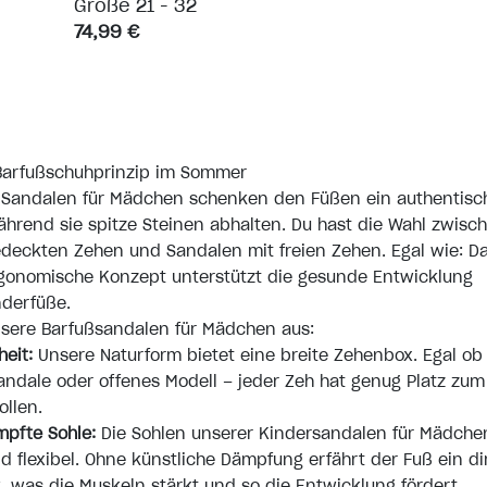
Größe 21 - 32
74,99 €
Barfußschuhprinzip im Sommer
 Sandalen für Mädchen schenken den Füßen ein authentisc
ährend sie spitze Steinen abhalten. Du hast die Wahl zwisc
deckten Zehen und Sandalen mit freien Zehen. Egal wie: D
gonomische Konzept unterstützt die gesunde Entwicklung
derfüße.
nsere Barfußsandalen für Mädchen aus:
eit:
Unsere Naturform bietet eine breite Zehenbox. Egal ob
ndale oder offenes Modell – jeder Zeh hat genug Platz zum
ollen.
pfte Sohle:
Die Sohlen unserer Kindersandalen für Mädche
 flexibel. Ohne künstliche Dämpfung erfährt der Fuß ein di
 was die Muskeln stärkt und so die Entwicklung fördert.