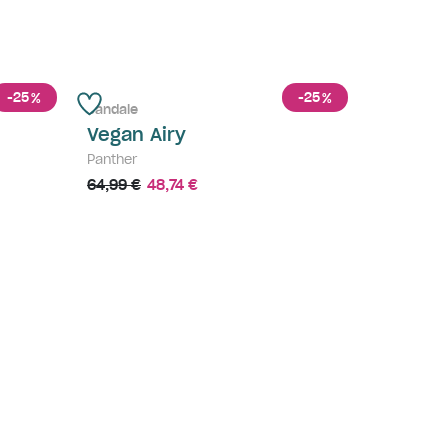
-25
-25
%
%
Sandale
Vegan Airy
Panther
64,99 €
48,74 €