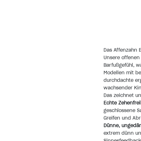
Das Affenzahn 
Unsere offenen
Barfußgefühl, w
Modellen mit be
durchdachte er
wachsender Kin
Das zeichnet u
Echte Zehenfreih
geschlossene Sa
Greifen und Abr
Dünne, ungedäm
extrem dünn und
Sinnesfeedback,