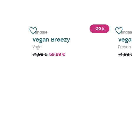
-20
%
Sandale
Sandal
Vegan Breezy
Vega
Vogel
Frosch
74,99 €
59,99 €
74,99 