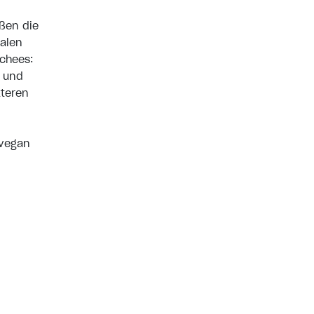
ußen die
dalen
schees:
t und
kteren
 vegan