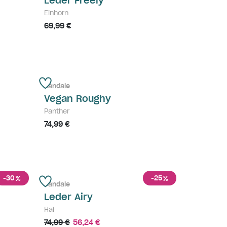
Leder Freely
Einhorn
69,99 €
Sandale
Vegan Roughy
Panther
74,99 €
-30
-25
%
%
Sandale
Leder Airy
Hai
74,99 €
56,24 €