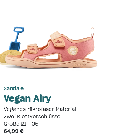
Sand
Led
Weic
Zwei 
Größe
74,99
Sandale
Vegan Airy
Veganes Mikrofaser Material
Zwei Klettverschlüsse
Größe 21 - 35
64,99 €