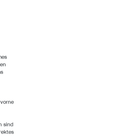
hes
hen
as
 vorne
n sind
rektes