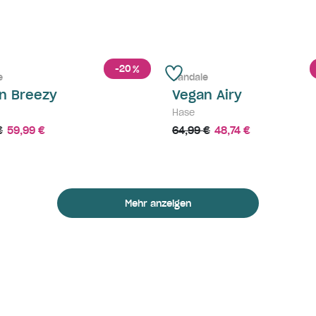
-20
%
e
Sandale
n Breezy
Vegan Airy
Hase
€
59,99 €
64,99 €
48,74 €
Mehr anzeigen