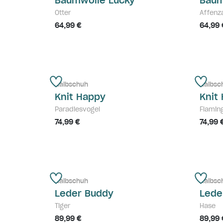
Baumwolle Lucky
Baum
Otter
Affenz
64,99 €
64,99 
Halbschuh
Halbsc
Knit Happy
Knit
Paradiesvogel
Flamin
74,99 €
74,99 
Halbschuh
Halbsc
Leder Buddy
Lede
Tiger
Hase
89,99 €
89,99 