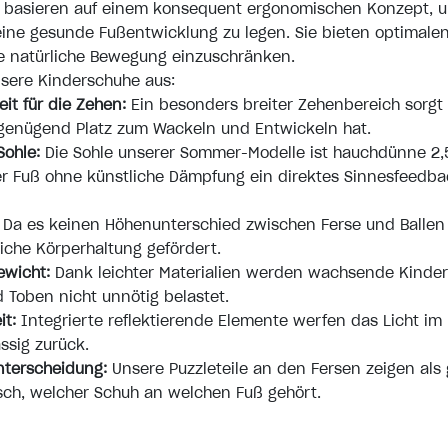
 basieren auf einem konsequent ergonomischen Konzept, 
eine gesunde Fußentwicklung zu legen. Sie bieten optimale
ie natürliche Bewegung einzuschränken.
nsere
Kinderschuhe
aus:
it für die Zehen:
Ein besonders breiter Zehenbereich sorgt 
 genügend Platz zum Wackeln und Entwickeln hat.
Sohle:
Die Sohle unserer Sommer-Modelle ist hauchdünne 2
er Fuß ohne künstliche Dämpfung ein direktes Sinnesfeedb
Da es keinen Höhenunterschied zwischen Ferse und Ballen 
liche Körperhaltung gefördert.
ewicht:
Dank leichter Materialien werden wachsende Kinde
Toben nicht unnötig belastet.
it:
Integrierte reflektierende Elemente werfen das Licht im
ssig zurück.
nterscheidung:
Unsere Puzzleteile an den Fersen zeigen als
risch, welcher Schuh an welchen Fuß gehört.