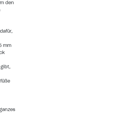
um den
n
dafür,
,5 mm
ack
gibt,
rfüße
 ganzes