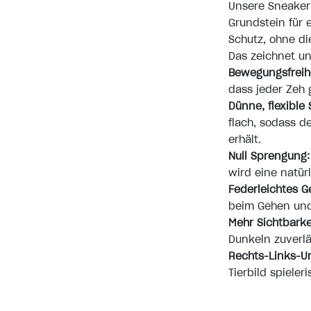
Unsere Sneaker
Grundstein für 
Schutz, ohne d
Das zeichnet u
Bewegungsfreihe
dass jeder Zeh
Dünne, flexible 
flach, sodass d
erhält.
Null Sprengung:
wird eine natür
Federleichtes G
beim Gehen und 
Mehr Sichtbarke
Dunkeln zuverlä
Rechts-Links-U
Tierbild spiele