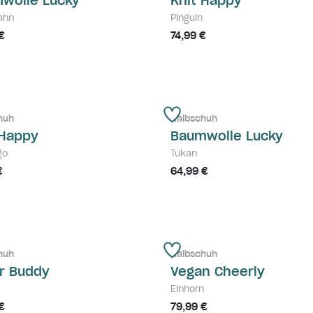
wolle Lucky
Knit Happy
ahn
Pinguin
€
74,99 €
huh
Halbschuh
 Happy
Baumwolle Lucky
go
Tukan
€
64,99 €
huh
Halbschuh
r Buddy
Vegan Cheerly
Einhorn
€
79,99 €