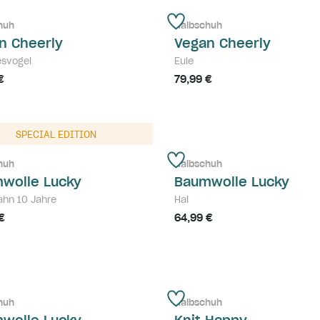
huh
Halbschuh
n Cheerly
Vegan Cheerly
esvogel
Eule
€
79,99 €
SPECIAL EDITION
huh
Halbschuh
wolle Lucky
Baumwolle Lucky
ahn 10 Jahre
Hai
€
64,99 €
huh
Halbschuh