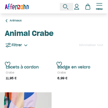
MENU
Animaux
Animal Crabe
Filtrer
Réinitialiser tout
Lacets à cordon
Badge en velcro
Crabe
Crabe
11,95 €
6,99 €