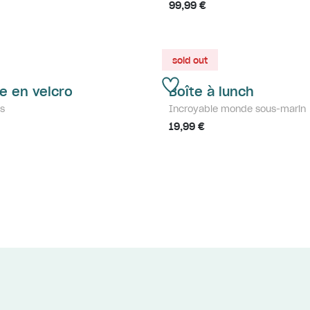
99,99 €
sold out
e en velcro
Boîte à lunch
s
Incroyable monde sous-marin
19,99 €