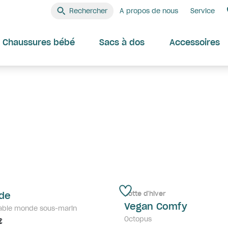
Rechercher
A propos de nous
Service
Chaussures bébé
Sacs à dos
Accessoires
Botte d'hiver
de
Vegan Comfy
able monde sous-marin
Octopus
€