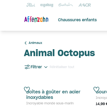
Chaussures enfants
Animaux
Animal Octopus
Filtrer
Réinitialiser tout
Boîtes à goûter en acier
Gour
inoxydables
Incroy
Incroyable monde sous-marin
14,99 