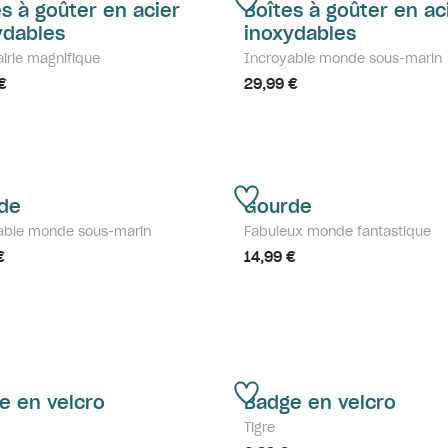
es à goûter en acier
Boîtes à goûter en ac
ydables
inoxydables
irie magnifique
Incroyable monde sous-marin
€
29,99 €
de
Gourde
able monde sous-marin
Fabuleux monde fantastique
€
14,99 €
e en velcro
Badge en velcro
Tigre