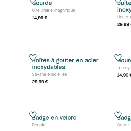
Gourde
Boît
inox
Une prairie magnifique
Une pra
14,99 €
29,99 
Boîtes à goûter en acier
Gour
inoxydables
Incroy
Savane ensoleillée
14,99 
29,99 €
Badge en velcro
Badg
Requin
Crabe