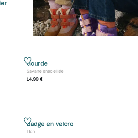
ier
Gourde
Savane ensoleillée
14,99 €
Badge en velcro
Lion