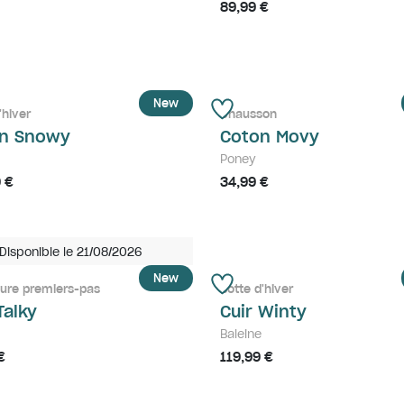
89,99 €
New
'hiver
Chausson
n Snowy
Coton Movy
Poney
 €
34,99 €
Disponible le 21/08/2026
New
ure premiers-pas
Botte d'hiver
Talky
Cuir Winty
Baleine
€
119,99 €