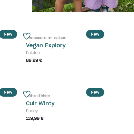
New
New
Chaussure mi-saison
Vegan Explory
Baleine
89,99 €
New
New
Botte d'hiver
Cuir Winty
Poney
119,99 €