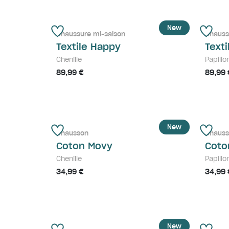
New
Chaussure mi-saison
Chauss
Textile Happy
Text
Chenille
Papillo
89,99 €
89,99 
New
Chausson
Chaus
Coton Movy
Coto
Chenille
Papillo
34,99 €
34,99 
New