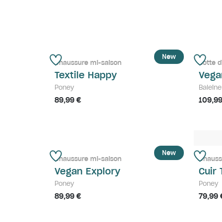
New
Chaussure mi-saison
Botte d
Textile Happy
Vega
Poney
Baleine
89,99 €
109,99
New
Chaussure mi-saison
Chauss
Vegan Explory
Cuir 
Poney
Poney
89,99 €
79,99 