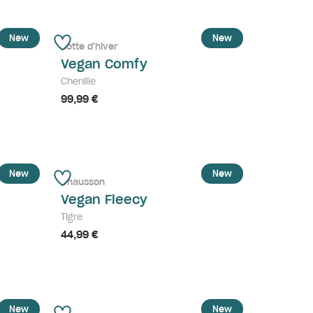
New
New
Botte d'hiver
Vegan Comfy
Chenille
99,99 €
New
New
Chausson
Vegan Fleecy
Tigre
44,99 €
New
New