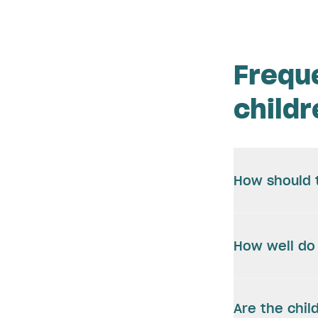
Frequ
childr
How should t
How well do 
Are the chil