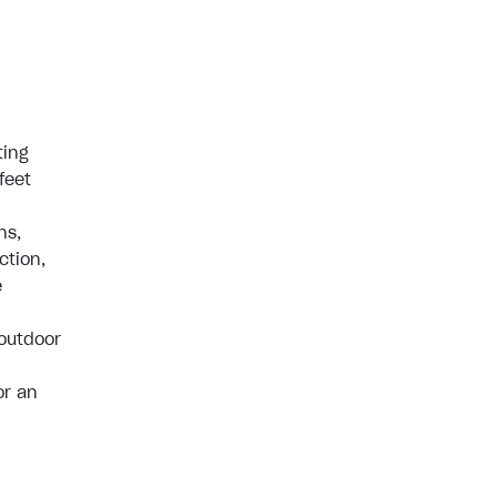
ting
feet
ns,
ction,
e
 outdoor
or an