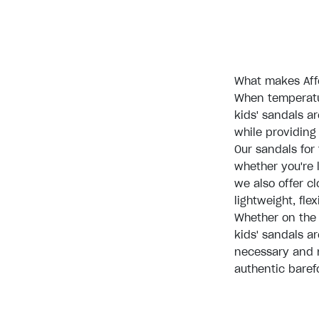
What makes Affe
When temperatur
kids' sandals ar
while providing 
Our sandals for
whether you're l
we also offer cl
lightweight, fle
Whether on the 
kids' sandals ar
necessary and n
authentic bare