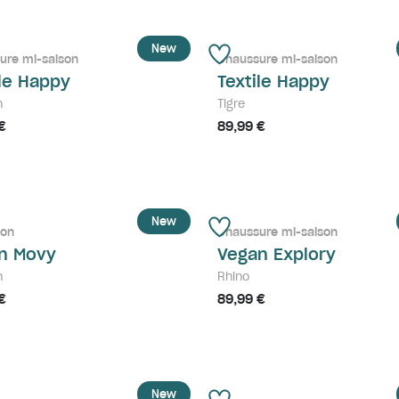
New
ure mi-saison
Chaussure mi-saison
ile Happy
Textile Happy
n
Tigre
€
89,99 €
New
son
Chaussure mi-saison
n Movy
Vegan Explory
n
Rhino
€
89,99 €
New