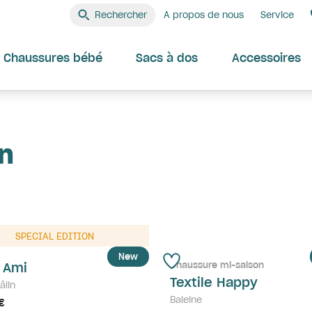
Rechercher
A propos de nous
Service
Chaussures bébé
Sacs à dos
Accessoires
on
SPECIAL EDITION
New
Chaussure mi-saison
t Ami
Textile Happy
âlin
Baleine
€