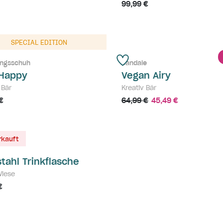
99,99 €
SPECIAL EDITION
ngsschuh
Sandale
 Happy
Vegan Airy
 Bär
Kreativ Bär
€
64,99 €
45,49 €
rkauft
tahl Trinkflasche
Wiese
€