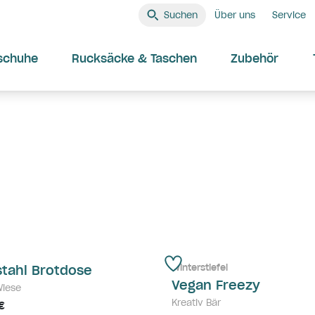
Suchen
Über uns
Service
schuhe
Rucksäcke & Taschen
Zubehör
Winterstiefel
stahl Brotdose
Vegan Freezy
Wiese
Kreativ Bär
€