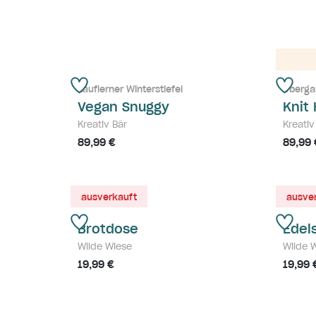
Lauflerner Winterstiefel
Überga
Vegan Snuggy
Knit
Kreativ Bär
Kreativ
89,99 €
89,99 
ausverkauft
ausve
Brotdose
Edels
Wilde Wiese
Wilde 
19,99 €
19,99 