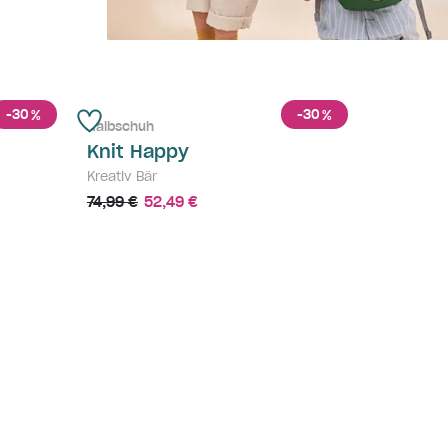
-30
-30
%
%
Halbschuh
Knit Happy
Kreativ Bär
74,99 €
52,49 €