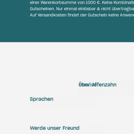
einer Warenkorbsumme von 1000 €. Keine Kombinati
Gutscheinen. Nur einmal einlösbar & nicht übertragba
Auf Versandkosten findet der Gutschein keine Anwen
Service
Über Affenzahn
Sprachen
Werde unser Freund