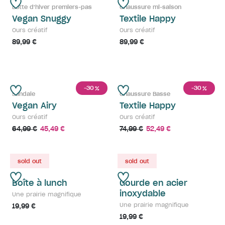
Botte d'hiver premiers-pas
Chaussure mi-saison
Vegan Snuggy
Textile Happy
Ours créatif
Ours créatif
89,99 €
89,99 €
-30
-30
%
%
Sandale
Chaussure Basse
Vegan Airy
Textile Happy
Ours créatif
Ours créatif
64,99 €
45,49 €
74,99 €
52,49 €
sold out
sold out
Boîte à lunch
Gourde en acier
inoxydable
Une prairie magnifique
Une prairie magnifique
19,99 €
19,99 €