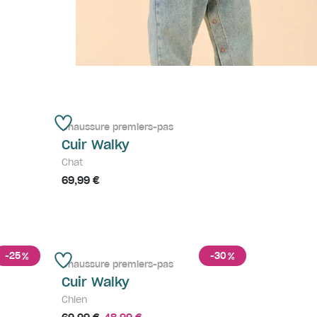
Chaussure premiers-pas
Cuir Walky
Chat
69,99 €
-25
-30
%
%
Chaussure premiers-pas
Cuir Walky
Chien