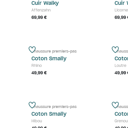
Cuir Walky
Cuir
Affenzahn
Licorne
69,99 €
69,99 
Chaussure premiers-pas
Chauss
Coton Smally
Coto
Rhino
Loutre
49,99 €
49,99 
Chaussure premiers-pas
Chauss
Coton Smally
Coto
Hibou
Grenoui