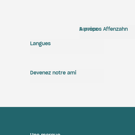
Service
A propos Affenzahn
Langues
Devenez notre ami