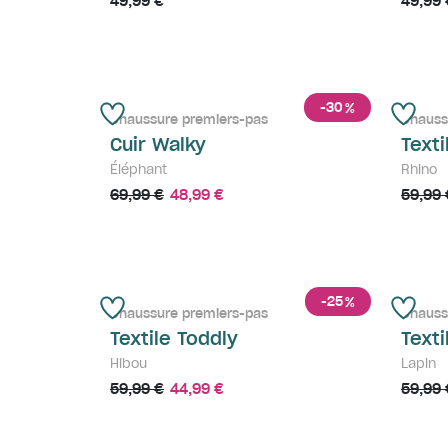
49,99 €
49,99 
-30
%
Chaussure premiers-pas
Chauss
Cuir Walky
Texti
Éléphant
Rhino
69,99 €
48,99 €
59,99 
-25
%
Chaussure premiers-pas
Chauss
Textile Toddly
Texti
Hibou
Lapin
59,99 €
44,99 €
59,99 