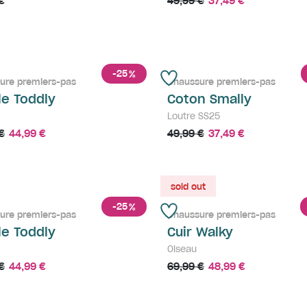
€
49,99 €
37,49 €
-25
%
ure premiers-pas
Chaussure premiers-pas
le Toddly
Coton Smally
Loutre SS25
€
44,99 €
49,99 €
37,49 €
sold out
-25
%
ure premiers-pas
Chaussure premiers-pas
le Toddly
Cuir Walky
Oiseau
€
44,99 €
69,99 €
48,99 €