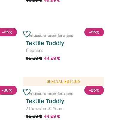
69,99 €
48,99 €
-25
-25
%
%
Chaussure premiers-pas
Textile Toddly
Éléphant
59,99 €
44,99 €
sold out
SPECIAL EDITION
-30
-25
%
%
Chaussure premiers-pas
Textile Toddly
Affenzahn 10 Years
59,99 €
44,99 €