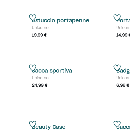
Astuccio portapenne
Port
Unicorno
Unicor
19,99 €
14,99 
Sacca sportiva
Badg
Unicorno
Unicor
24,99 €
6,99 €
Beauty Case
Sacc