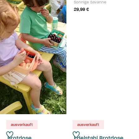
Sonnige Savanne
29,99 €
ausverkauft
ausverkauft
Brotdose
Edelstahl Brotdose