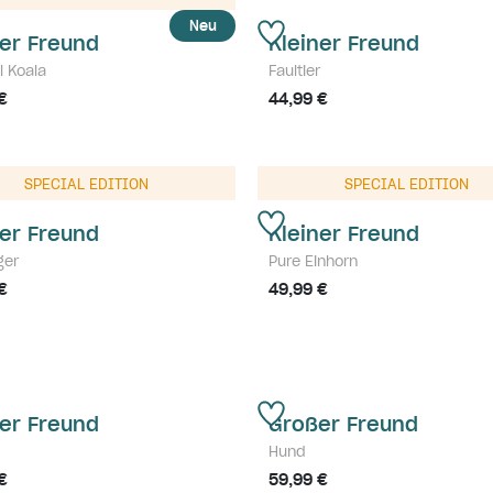
Neu
ner Freund
Kleiner Freund
l Koala
Faultier
€
44,99 €
SPECIAL EDITION
SPECIAL EDITION
ner Freund
Kleiner Freund
ger
Pure Einhorn
€
49,99 €
ner Freund
Großer Freund
Hund
€
59,99 €