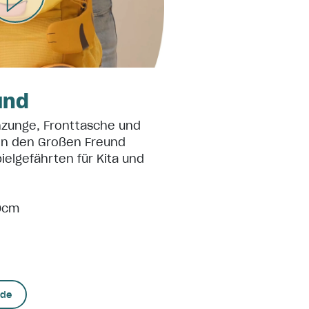
und
ehzunge, Fronttasche und
en den Großen Freund
ielgefährten für Kita und
0cm
nde