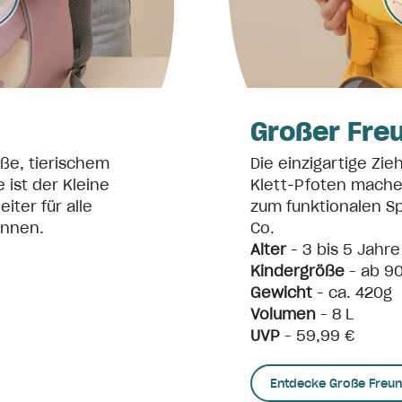
d
Großer Fre
ße, tierischem
Die einzigartige Zi
 ist der Kleine
Klett-Pfoten mach
iter für alle
zum funktionalen Sp
innen.
Co.
Alter
- 3 bis 5 Jahre
Kindergröße
- ab 9
Gewicht
- ca. 420g
Volumen
- 8 L
UVP
- 59,99 €
Entdecke Große Freu