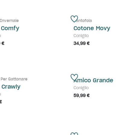
 Invernale
Pantofola
 Comfy
Cotone Movy
o
Coniglio
 €
34,99 €
 Per Gattonare
Amico Grande
e Crawly
Coniglio
o
59,99 €
€