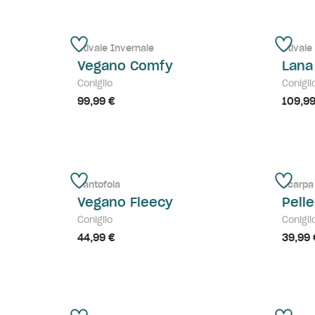
Stivale Invernale
Stivale
Vegano Comfy
Lana
Coniglio
Conigli
99,99 €
109,99
Pantofola
Scarpa
Vegano Fleecy
Pell
Coniglio
Conigli
44,99 €
39,99 