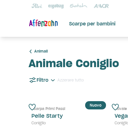
Scarpe per bambini
Animali
Animale Coniglio
Filtro
Azzerare tutto
Nuovo
Scarpa Primi Passi
Stivale
Pelle Starty
Vega
Coniglio
Conigli