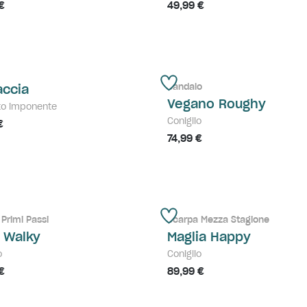
€
49,99 €
Sandalo
accia
Vegano Roughy
to imponente
Coniglio
€
74,99 €
Primi Passi
Scarpa Mezza Stagione
e Walky
Maglia Happy
o
Coniglio
€
89,99 €