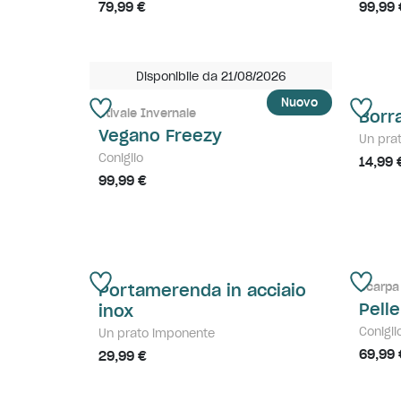
79,99 €
99,99 
Disponibile da 21/08/2026
Nuovo
Stivale Invernale
Borr
Vegano Freezy
Un pra
Coniglio
14,99 
99,99 €
Scarpa 
Portamerenda in acciaio
Pell
inox
Conigli
Un prato imponente
69,99 
29,99 €