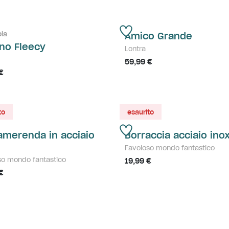
ola
Amico Grande
no Fleecy
Lontra
59,99 €
€
to
esaurito
amerenda in acciaio
Borraccia acciaio ino
Favoloso mondo fantastico
so mondo fantastico
19,99 €
€