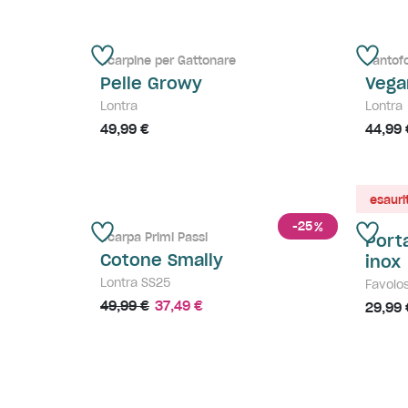
Scarpine per Gattonare
Pantof
Pelle Growy
Vega
Lontra
Lontra
49,99 €
44,99 
esauri
-25
%
Scarpa Primi Passi
Port
Cotone Smally
inox
Lontra SS25
Favolo
49,99 €
37,49 €
29,99 