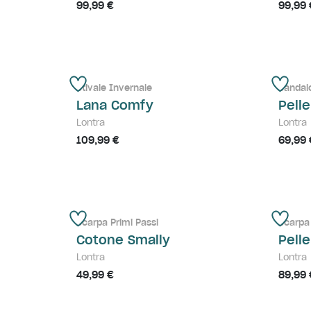
99,99 €
99,99 
Stivale Invernale
Sandalo
Lana Comfy
Pelle
Lontra
Lontra
109,99 €
69,99 
Scarpa Primi Passi
Scarpa
Cotone Smally
Pell
Lontra
Lontra
49,99 €
89,99 