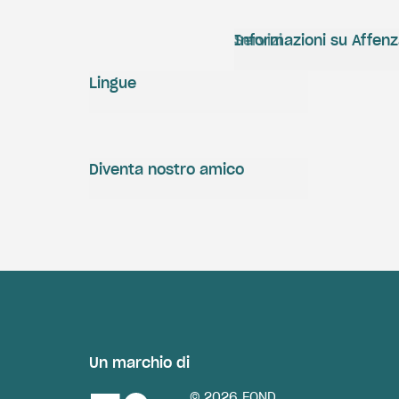
Servizi
Informazioni su Affen
Lingue
Diventa nostro amico
Un marchio di
© 2026 FOND