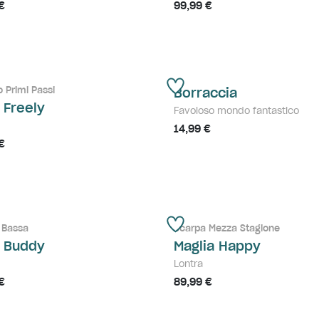
€
99,99 €
 Primi Passi
Borraccia
 Freely
Favoloso mondo fantastico
14,99 €
€
 Bassa
Scarpa Mezza Stagione
e Buddy
Maglia Happy
Lontra
€
89,99 €